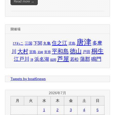
Read more →
開催場
唐津
住之江
多摩
下関
三国
丸亀
びわこ
児島
桐生
徳山
平和島
大村
川
戸田
宮島
常滑
尼崎
芦屋
江戸川
蒲郡
鳴門
浜名湖
若松
津
福岡
Tweets by boat6news
2026年7月
月
火
水
木
金
土
日
1
2
3
4
5