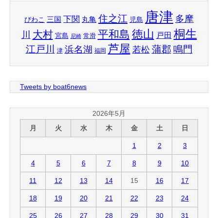
唐津
住之江
多摩
下関
三国
丸亀
びわこ
児島
桐生
徳山
平和島
大村
川
戸田
宮島
常滑
尼崎
芦屋
江戸川
蒲郡
鳴門
浜名湖
若松
津
福岡
Tweets by boat6news
2026年5月
月
火
水
木
金
土
日
1
2
3
4
5
6
7
8
9
10
11
12
13
14
15
16
17
18
19
20
21
22
23
24
25
26
27
28
29
30
31